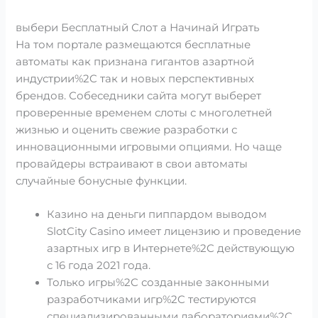
выбери Бесплатный Слот а Начинай Играть
На том портале размещаются бесплатные
автоматы как признана гигантов азартной
индустрии%2C так и новых перспективных
брендов. Собеседники сайта могут выберет
проверенные временем слоты с многолетней
жизнью и оценить свежие разработки с
инновационными игровыми опциями. Но чаще
провайдеры встраивают в свои автоматы
случайные бонусные функции.
Казино на деньги пиппардом выводом
SlotCity Casino имеет лицензию и проведение
азартных игр в Интернете%2C действующую
с 16 года 2021 года.
Только игры%2C созданные законными
разработчиками игр%2C тестируются
специализированными лабораториями%2C