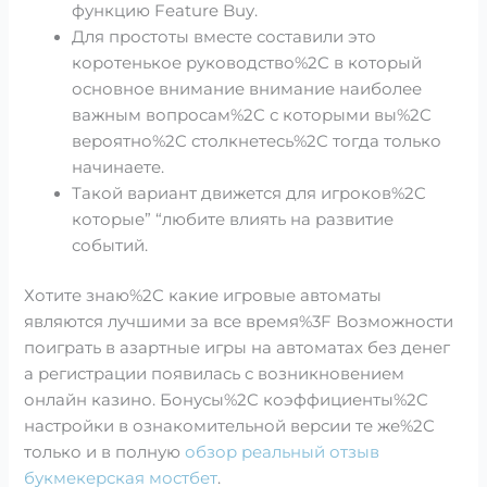
функцию Feature Buy.
Для простоты вместе составили это
коротенькое руководство%2C в который
основное внимание внимание наиболее
важным вопросам%2C с которыми вы%2C
вероятно%2C столкнетесь%2C тогда только
начинаете.
Такой вариант движется для игроков%2C
которые” “любите влиять на развитие
событий.
Хотите знаю%2C какие игровые автоматы
являются лучшими за все время%3F Возможности
поиграть в азартные игры на автоматах без денег
а регистрации появилась с возникновением
онлайн казино. Бонусы%2C коэффициенты%2C
настройки в ознакомительной версии те же%2C
только и в полную
обзор реальный отзыв
букмекерская мостбет
.