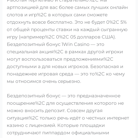
Работая терпеливо и старательно%2C мы
артпозицией для вас более самых лучших онлайн
слотов и игр%2C в которых сами сможете
отдохнуть вовсе бесплатно. Это не будет 0%2C 5%
от общей проценты ставки на каждый сыгранную
игру (например%2C 0%2C 05 долларов США).
Бездепозитный бонус 1Win Casino — это
специальная акция%2C в рамках другой игроки
могут воспользоваться предложениями%2C
доступными а для новых игроков. Безопасная и
понадежнее игровая среда — это то%2C ко чему
мы относимся очень серьезно.
Бездепозитный бонус — это предназначенное
поощрение%2C для осуществления которого не
можно вносить депозит. Совсем другая
ситуация%2C только речь идёт о честных интернет
казино с лицензией. Которые площадки
сотрудничают пиппардом официальными