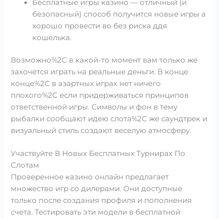
Бесплатные игры казино — отличный (и
безопасный) способ получится новые игры а
хорошо провести во без риска ддя
кошелька.
Возможно%2C в какой-то момент вам только же
захочется играть на реальные деньги. В конце
конце%2C в азартных играх нет ничего
плохого%2C если придерживаться принципов
ответственной игры. Символы и фон в тему
рыбалки сообщают идею слота%2C же саундтрек и
визуальный стиль создают веселую атмосферу.
Участвуйте В Новых Бесплатных Турнирах По
Слотам
Проверенное казино онлайн предлагает
множество игр со дилерами. Они доступные
только после создания профиля и пополнения
счета. Тестировать эти модели в бесплатной