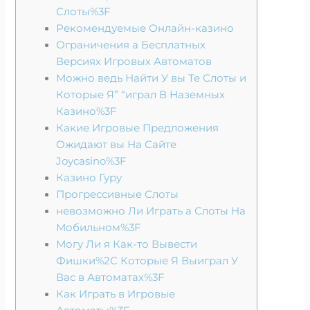
Слоты%3F
Рекомендуемые Онлайн-казино
Ограничения а Бесплатных
Версиях Игровых Автоматов
Можно ведь Найти У вы Те Слоты и
Которые Я” “играл В Наземных
Казино%3F
Какие Игровые Предложения
Ожидают вы На Сайте
Joycasino%3F
Казино Гуру
Прогрессивные Слоты
невозможно Ли Играть а Слоты На
Мобильном%3F
Могу Ли я Как-то Вывести
Фишки%2C Которые Я Выиграл У
Вас в Автоматах%3F
Как Играть в Игровые