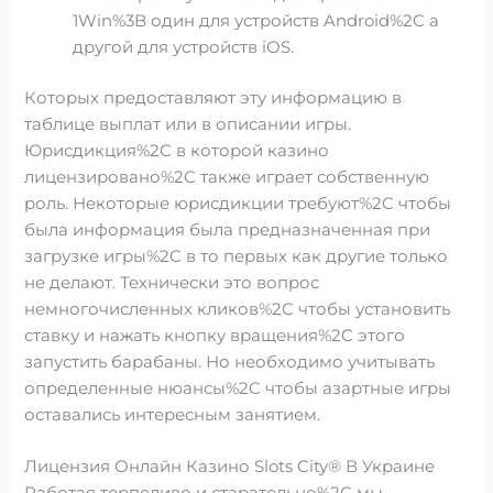
1Win%3B один для устройств Android%2C а
другой для устройств iOS.
Которых предоставляют эту информацию в
таблице выплат или в описании игры.
Юрисдикция%2C в которой казино
лицензировано%2C также играет собственную
роль. Некоторые юрисдикции требуют%2C чтобы
была информация была предназначенная при
загрузке игры%2C в то первых как другие только
не делают. Технически это вопрос
немногочисленных кликов%2C чтобы установить
ставку и нажать кнопку вращения%2C этого
запустить барабаны. Но необходимо учитывать
определенные нюансы%2C чтобы азартные игры
оставались интересным занятием.
Лицензия Онлайн Казино Slots City® В Украине