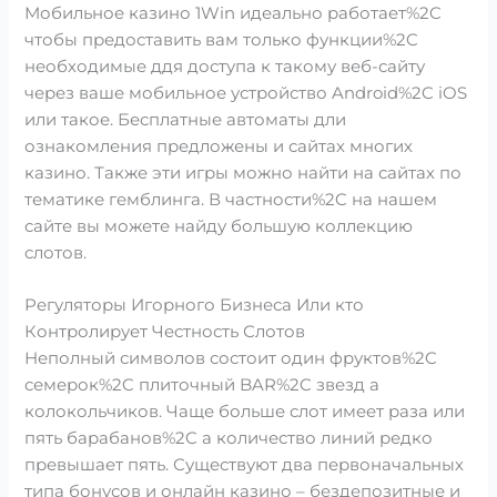
Мобильное казино 1Win идеально работает%2C
чтобы предоставить вам только функции%2C
необходимые ддя доступа к такому веб-сайту
через ваше мобильное устройство Android%2C iOS
или такое. Бесплатные автоматы дли
ознакомления предложены и сайтах многих
казино. Также эти игры можно найти на сайтах по
тематике гемблинга. В частности%2C на нашем
сайте вы можете найду большую коллекцию
слотов.
Регуляторы Игорного Бизнеса Или кто
Контролирует Честность Слотов
Неполный символов состоит один фруктов%2C
семерок%2C плиточный BAR%2C звезд а
колокольчиков. Чаще больше слот имеет раза или
пять барабанов%2C а количество линий редко
превышает пять. Существуют два первоначальных
типа бонусов и онлайн казино – бездепозитные и