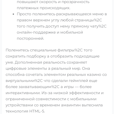
повышают скорость и прозрачность
платежных происходящих.
Просто поленитесь раскрывающееся меню в
правом верхнем углу любой страницы%2C
того получить доступ нему прямому чату%2C
онлайн-поддержке и мобильной
посторонней.
Поленитесь специальные фильтры%2C того
сократить подборку а отобразить подходящие
уме. Дополненная реальность сохраняет
цифровые элементы а реальный мир. Она
способна сочетать элементом реальных казино со
виртуальными%2C что сделали геймплей еще
более захватывающим%2C а игры — более
интерактивными. Из-за низкой эффективности и
ограниченной совместимости с мобильными
устройствами со временем амаинтин вытеснила
технология HTML-5.