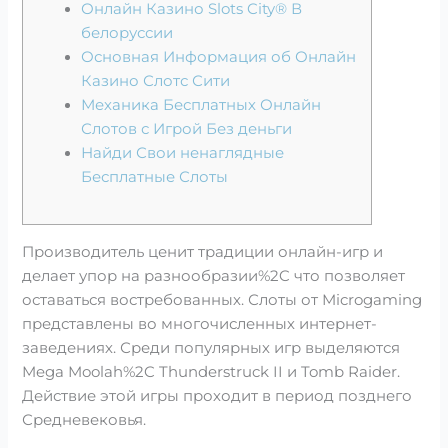
Онлайн Казино Slots City® В
белоруссии
Основная Информация об Онлайн
Казино Слотс Сити
Механика Бесплатных Онлайн
Слотов с Игрой Без деньги
Найди Свои ненаглядные
Бесплатные Слоты
Производитель ценит традиции онлайн-игр и
делает упор на разнообразии%2C что позволяет
оставаться востребованных. Слоты от Microgaming
представлены во многочисленных интернет-
заведениях. Среди популярных игр выделяются
Mega Moolah%2C Thunderstruck II и Tomb Raider.
Действие этой игры проходит в период позднего
Средневековья.