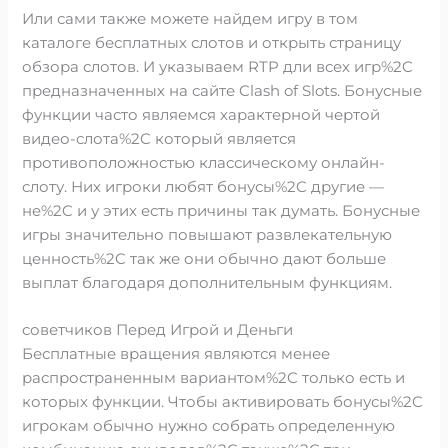
Или сами также можете найдем игру в том
каталоге бесплатных слотов и открыть страницу
обзора слотов. И указываем RTP дли всех игр%2C
предназначенных на сайте Clash of Slots. Бонусные
функции часто являемся характерной чертой
видео-слота%2C который является
противоположностью классическому онлайн-
слоту. Них игроки любят бонусы%2C другие —
не%2C и у этих есть причины так думать. Бонусные
игры значительно повышают развлекательную
ценность%2C так же они обычно дают больше
выплат благодаря дополнительным функциям.
советчиков Перед Игрой и Деньги
Бесплатные вращения являются менее
распространенным вариантом%2C только есть и
которых функции. Чтобы активировать бонусы%2C
игрокам обычно нужно собрать определенную