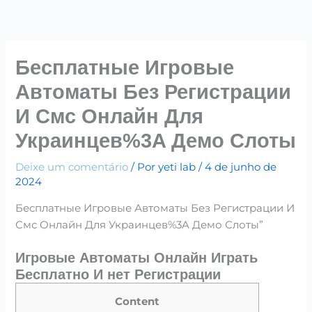
Ir
para
o
conteúdo
Бесплатные Игровые
Автоматы Без Регистрации
И Смс Онлайн Для
Украинцев%3A Демо Слоты
Deixe um comentário
/ Por
yeti lab
/
4 de junho de
2024
Бесплатные Игровые Автоматы Без Регистрации И
Смс Онлайн Для Украинцев%3A Демо Слоты”
Игровые Автоматы Онлайн Играть
Бесплатно И нет Регистрации
Content