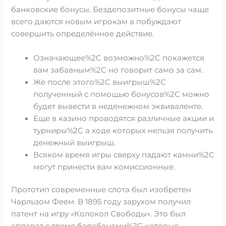
банковские бонусы. Бездепозитные бонусы чаще
всего даются новым игрокам а побуждают
совершить определённое действие.
Означающее%2C возможно%2C покажется
вам забавным%2C но говорит само за сам.
Же после этого%2C выигрыш%2C
полученный с помощью бонусов%2C можно
будет вывести в неденежном эквиваленте.
Еще в казино проводятся различные акции и
турниры%2C а ходе которых нельзя получить
денежный выигрыш.
Всяком время игры сверху падают камни%2C
могут принести вам комиссионные.
Прототип современные слота был изобретен
Чарльзом Феем. В 1895 году зарухом получил
патент на игру «Колокол Свободы». Это был