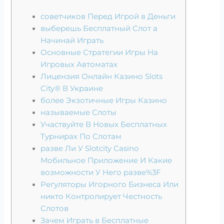
советчиков Перед Игрой в Деньги
выберешь Бесплатный Слот а
Начинай Играть
Основные Стратегии Игры На
Игровых Автоматах
Лицензия Онлайн Казино Slots
City® В Украине
более Экзотичные Игры Казино
называемые Слоты
Участвуйте В Новых Бесплатных
Турнирах По Слотам
разве Ли У Slotcity Casino
Мобильное Приложение И Какие
возможности У Него разве%3F
Регуляторы Игорного Бизнеса Или
никто Контролирует Честность
Слотов
Зачем Играть в Бесплатные