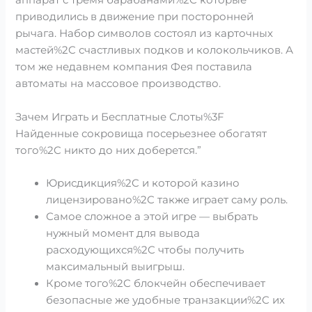
аппарат с тремя барабанами%2C которые
приводились в движение при посторонней
рычага. Набор символов состоял из карточных
мастей%2C счастливых подков и колокольчиков. А
том же недавнем компания Фея поставила
автоматы на массовое производство.
Зачем Играть и Бесплатные Слоты%3F
Найденные сокровища посерьезнее обогатят
того%2C никто до них доберется.”
Юрисдикция%2C и которой казино
лицензировано%2C также играет саму роль.
Самое сложное а этой игре — выбрать
нужный момент для вывода
расходующихся%2C чтобы получить
максимальный выигрыш.
Кроме того%2C блокчейн обеспечивает
безопасные же удобные транзакции%2C их